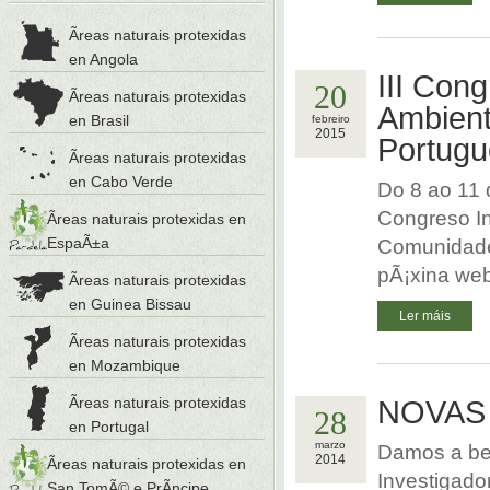
Ãreas naturais protexidas
en Angola
III Con
20
Ãreas naturais protexidas
Ambient
en Brasil
febreiro
2015
Portug
Ãreas naturais protexidas
en Cabo Verde
Do 8 ao 11 d
Congreso In
Ãreas naturais protexidas en
EspaÃ±a
Comunidade
pÃ¡xina web
Ãreas naturais protexidas
en Guinea Bissau
Ler máis
Ãreas naturais protexidas
en Mozambique
Ãreas naturais protexidas
NOVAS 
28
en Portugal
marzo
Damos a be
2014
Ãreas naturais protexidas en
Investigado
San TomÃ© e PrÃ­ncipe