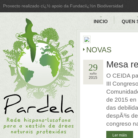
Proxecto realizado cï¿½ apoio da Fundaciï¿½n Biodiversidad
INICIO
QUEN 
NOVAS
Mesa re
29
xuño
O CEIDA pa
2015
III Congres
Comunidades
de 2015 en 
das debilid
despÃ³is de
congreso na
Ler máis