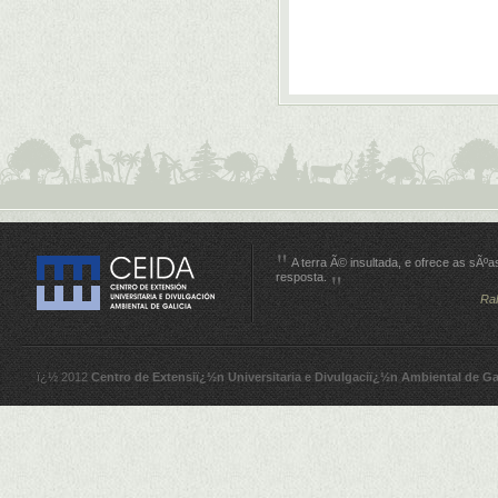
A terra Ã© insultada, e ofrece as sÃºa
resposta.
Ra
ï¿½ 2012
Centro de Extensiï¿½n Universitaria e Divulgaciï¿½n Ambiental de Ga