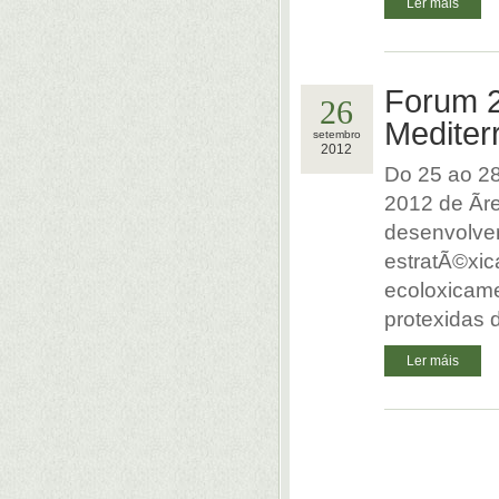
Ler máis
Forum 2
26
Mediter
setembro
2012
Do 25 ao 28
2012 de Ãr
desenvolver
estratÃ©xic
ecoloxicame
protexidas 
Ler máis