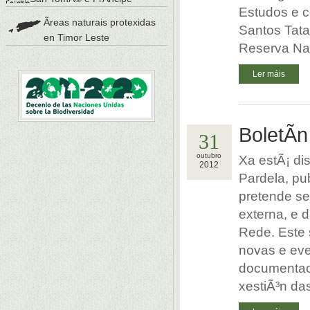
Estudos e c
Ãreas naturais protexidas
Santos Tata
en Timor Leste
Reserva Nat
Ler máis
BoletÃ­
31
outubro
Xa estÃ¡ di
2012
Pardela, pu
pretende se
externa, e 
Rede. Este 
novas e eve
documentaci
xestiÃ³n das