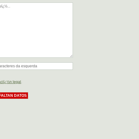
ciï¿½n legal
.