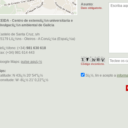
Asunto
:
Dato obligatorio.
EIDA - Centro de extensiï¿½n universitaria e
ivulgaciï¿½n ambiental de Galicia
astelo de Santa Cruz, s/n
5179 Liï¿½ns - Oleiros - A Coruï¿½a (Espaï¿½a)
elï¿½fono: (+34)
981 630 618
ax: (+34) 981 614 443
Google Maps:
pulse aquï¿½
Código incorrecto.
Gps:
atitude: N 43ï¿½ 20' 54''ï¿½
Sï¿½, lin e acepto a
informa
onxitude: W -8ï¿½ 21' 0,22''ï¿½