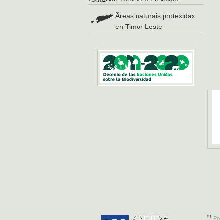
Ãreas naturais protexidas
en Timor Leste
Po