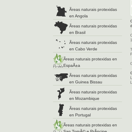
Ãreas naturais protexidas
en Angola
C
Ãreas naturais protexidas
d
en Brasil
C
1
Ãreas naturais protexidas
en Cabo Verde
T
F
Ãreas naturais protexidas en
EspaÃ±a
Ãreas naturais protexidas
L
en Guinea Bissau
L
Ãreas naturais protexidas
en Mozambique
Ãreas naturais protexidas
en Portugal
Ãreas naturais protexidas en
San TomÃ© e PrÃ­ncipe