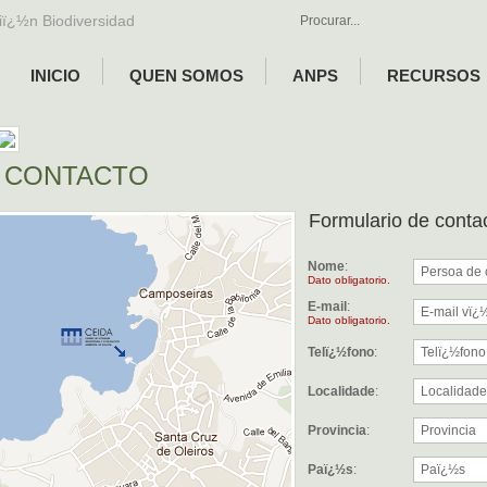
iï¿½n Biodiversidad
INICIO
QUEN SOMOS
ANPS
RECURSOS
CONTACTO
Formulario de conta
Nome
:
Dato obligatorio.
E-mail
:
Dato obligatorio.
Telï¿½fono
:
Localidade
:
Provincia
:
Paï¿½s
: