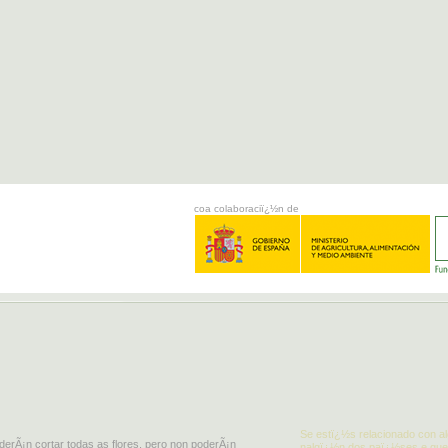
coa colaboraciï¿½n de
Se estï¿½s relacionado con al
derÃ¡n cortar todas as flores, pero non poderÃ¡n
nalgï¿½n dos paï¿½ses e quer