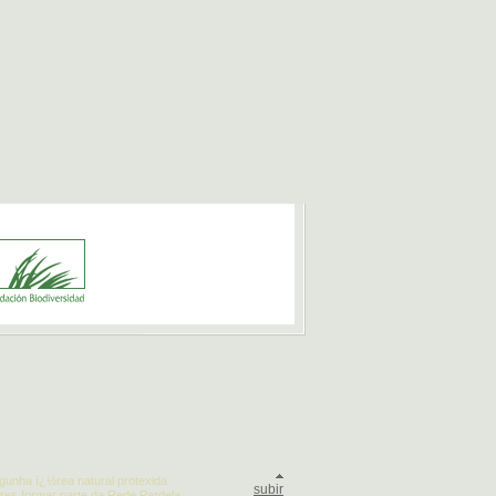
gunha ï¿½rea natural protexida
subir
es formar parte da Rede Pardela