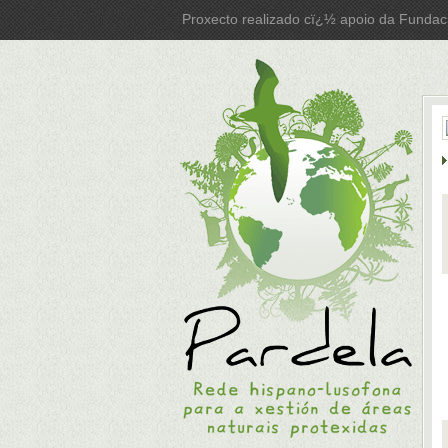
Proxecto realizado cï¿½ apoio da Fundac