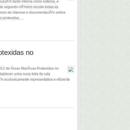
caciÃ³n tanto interna como externa, e
ste segundo nÃºmero recolle todas as
rsos de interese e documentaciÃ³n online
protexidas. ...
otexidas no
012 de Ãreas MariÃ±as Protexidas no
ablecer unha nova folla de ruta
³n ecoloxicamente representativa e eficiente