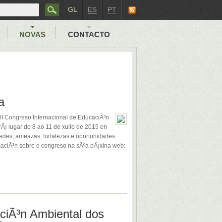
GL
ES
PT
NOVAS
CONTACTO
a
II Congreso Internacional de EducaciÃ³n
¡ lugar do 8 ao 11 de xullo de 2015 en
dades, ameazas, fortalezas e oportunidades
aciÃ³n sobre o congreso na sÃºa pÃ¡xina web:
aciÃ³n Ambiental dos