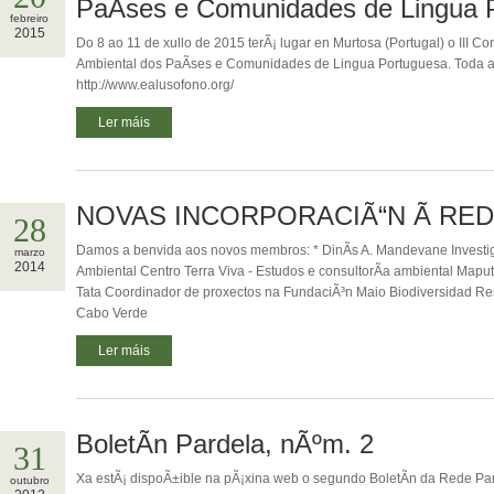
PaÃ­ses e Comunidades de Lingua 
febreiro
2015
Do 8 ao 11 de xullo de 2015 terÃ¡ lugar en Murtosa (Portugal) o III C
Ambiental dos PaÃ­ses e Comunidades de Lingua Portuguesa. Toda a 
http://www.ealusofono.org/
Ler máis
NOVAS INCORPORACIÃ“N Ã RE
28
Damos a benvida aos novos membros: * DinÃ­s A. Mandevane Investi
marzo
2014
Ambiental Centro Terra Viva - Estudos e consultorÃ­a ambiental Mapu
Tata Coordinador de proxectos na FundaciÃ³n Maio Biodiversidad Rese
Cabo Verde
Ler máis
BoletÃ­n Pardela, nÃºm. 2
31
Xa estÃ¡ dispoÃ±ible na pÃ¡xina web o segundo BoletÃ­n da Rede Pard
outubro