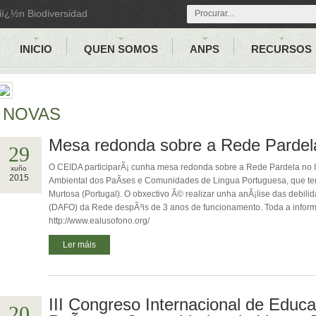
iï¿½n Biodiversidad
INICIO
QUEN SOMOS
ANPS
RECURSOS
NOVAS
Mesa redonda sobre a Rede Pardel
29
O CEIDA participarÃ¡ cunha mesa redonda sobre a Rede Pardela no I
xuño
2015
Ambiental dos PaÃ­ses e Comunidades de Lingua Portuguesa, que terÃ
Murtosa (Portugal). O obxectivo Ã© realizar unha anÃ¡lise das debili
(DAFO) da Rede despÃ³is de 3 anos de funcionamento. Toda a inform
http://www.ealusofono.org/
Ler máis
III Congreso Internacional de Educ
20