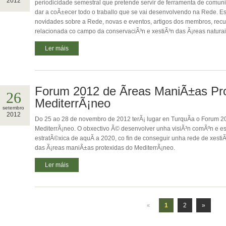
2012
periodicidade semestral que pretende servir de ferramenta de comuni
dar a coÃ±ecer todo o traballo que se vai desenvolvendo na Rede. E
novidades sobre a Rede, novas e eventos, artigos dos membros, recu
relacionada co campo da conservaciÃ³n e xestiÃ³n das Ã¡reas naturais 
Ler máis
Forum 2012 de Ãreas ManiÃ±as Pr
26
MediterrÃ¡neo
setembro
2012
Do 25 ao 28 de novembro de 2012 terÃ¡ lugar en TurquÃ­a o Forum 2
MediterrÃ¡neo. O obxectivo Ã© desenvolver unha visiÃ³n comÃºn e est
estratÃ©xica de aquÃ­ a 2020, co fin de conseguir unha rede de xestiÃ
das Ã¡reas maniÃ±as protexidas do MediterrÃ¡neo.
Ler máis
1
2
»
«