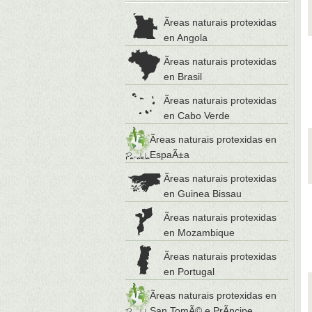
Ãreas naturais protexidas
en Angola
Ãreas naturais protexidas
en Brasil
Ãreas naturais protexidas
en Cabo Verde
Ãreas naturais protexidas en
EspaÃ±a
Ãreas naturais protexidas
en Guinea Bissau
Ãreas naturais protexidas
en Mozambique
Ãreas naturais protexidas
en Portugal
Ãreas naturais protexidas en
San TomÃ© e PrÃ­ncipe