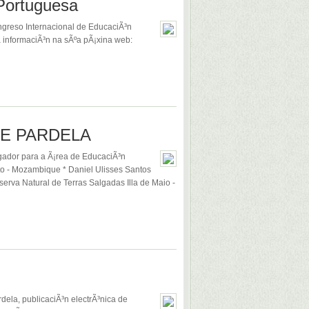
Portuguesa
ongreso Internacional de EducaciÃ³n
informaciÃ³n na sÃºa pÃ¡xina web:
DE PARDELA
gador para a Ã¡rea de EducaciÃ³n
to - Mozambique * Daniel Ulisses Santos
rva Natural de Terras Salgadas Illa de Maio -
ela, publicaciÃ³n electrÃ³nica de