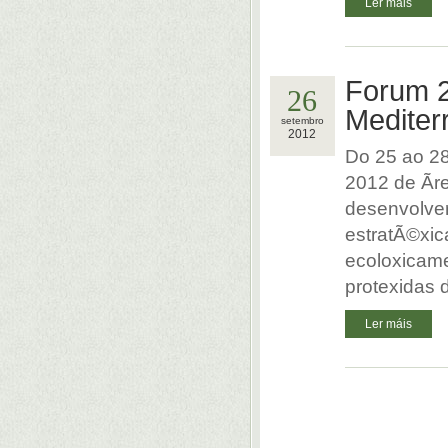
Ler máis
Forum 2
26
Mediter
setembro
2012
Do 25 ao 28
2012 de Ãr
desenvolver
estratÃ©xic
ecoloxicame
protexidas 
Ler máis