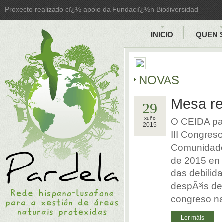
Proxecto realizado cï¿½ apoio da Fundaciï¿½n Biodiversidad
INICIO
QUEN 
NOVAS
Mesa re
29
xuño
O CEIDA pa
2015
III Congres
Comunidades
de 2015 en 
das debilid
despÃ³is de
congreso na
Ler máis