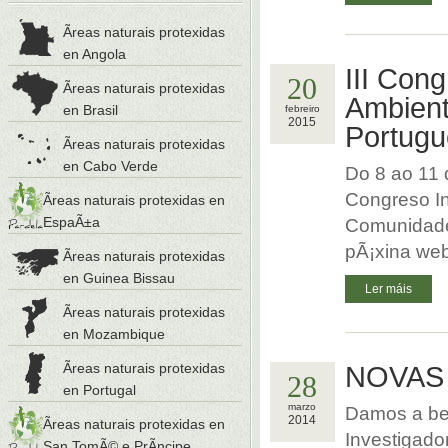
Ãreas naturais protexidas
en Angola
III Con
20
Ãreas naturais protexidas
Ambient
en Brasil
febreiro
2015
Portug
Ãreas naturais protexidas
en Cabo Verde
Do 8 ao 11 d
Congreso In
Ãreas naturais protexidas en
EspaÃ±a
Comunidade
pÃ¡xina web
Ãreas naturais protexidas
en Guinea Bissau
Ler máis
Ãreas naturais protexidas
en Mozambique
Ãreas naturais protexidas
NOVAS 
28
en Portugal
marzo
Damos a be
2014
Ãreas naturais protexidas en
Investigado
San TomÃ© e PrÃ­ncipe