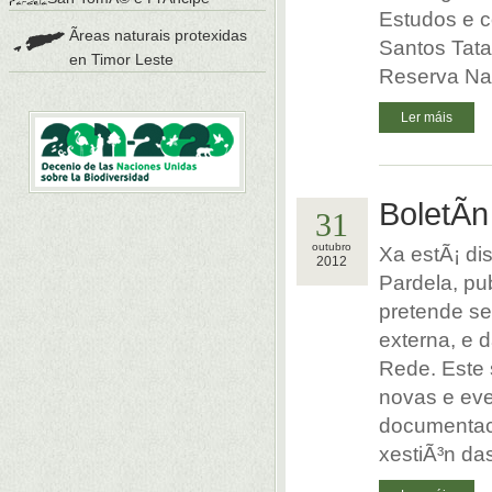
Estudos e c
Ãreas naturais protexidas
Santos Tata
en Timor Leste
Reserva Nat
Ler máis
BoletÃ­
31
outubro
Xa estÃ¡ di
2012
Pardela, pu
pretende se
externa, e 
Rede. Este 
novas e eve
documentaci
xestiÃ³n das