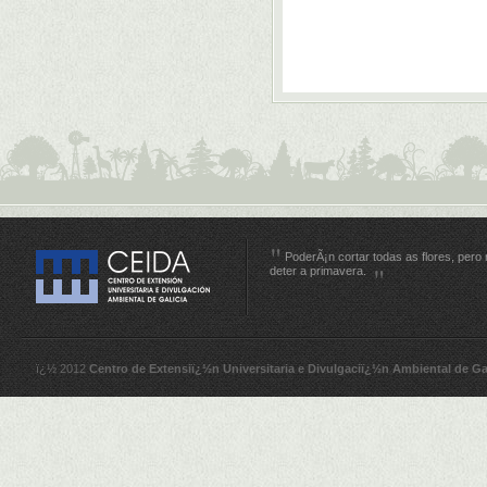
PoderÃ¡n cortar todas as flores, pero
deter a primavera.
ï¿½ 2012
Centro de Extensiï¿½n Universitaria e Divulgaciï¿½n Ambiental de Ga