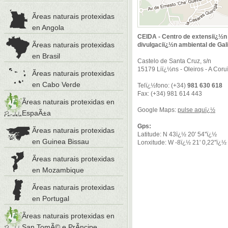
Ãreas naturais protexidas
en Angola
CEIDA - Centro de extensiï¿½n 
Ãreas naturais protexidas
divulgaciï¿½n ambiental de Gal
en Brasil
Castelo de Santa Cruz, s/n
15179 Liï¿½ns - Oleiros - A Cor
Ãreas naturais protexidas
en Cabo Verde
Telï¿½fono: (+34)
981 630 618
Fax: (+34) 981 614 443
Ãreas naturais protexidas en
Google Maps:
pulse aquï¿½
EspaÃ±a
Gps:
Ãreas naturais protexidas
Latitude: N 43ï¿½ 20' 54''ï¿½
en Guinea Bissau
Lonxitude: W -8ï¿½ 21' 0,22''ï¿½
Ãreas naturais protexidas
en Mozambique
Ãreas naturais protexidas
en Portugal
Ãreas naturais protexidas en
San TomÃ© e PrÃ­ncipe