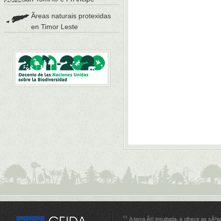
Ãreas naturais protexidas
en Timor Leste
A terra Ã© insultada, e ofrece as sÃºa