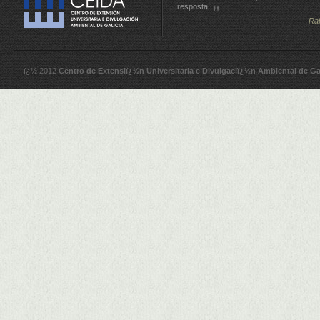
resposta.
Ra
ï¿½ 2012
Centro de Extensiï¿½n Universitaria e Divulgaciï¿½n Ambiental de Ga