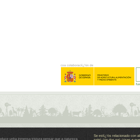
coa colaboraciï¿½n de
Se estï¿½s relacionado con al
oduce unha inmensa tristura pensar que a natureza
nalgï¿½n dos paï¿½ses e quer