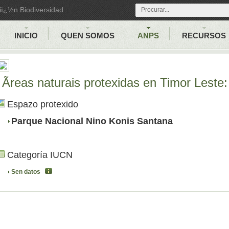
iï¿½n Biodiversidad
INICIO
QUEN SOMOS
ANPS
RECURSOS
Ãreas naturais protexidas en Timor Leste:
Espazo protexido
Parque Nacional Nino Konis Santana
Categoría IUCN
Sen datos