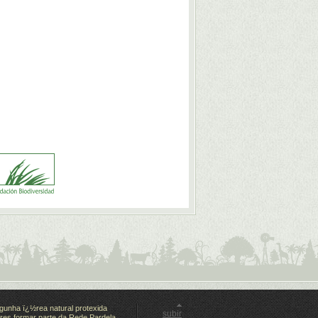
gunha ï¿½rea natural protexida
subir
es formar parte da Rede Pardela