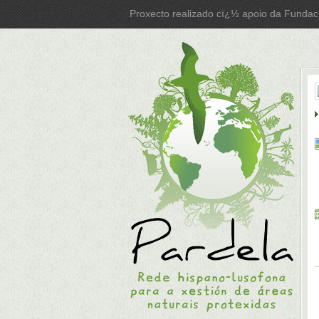
Proxecto realizado cï¿½ apoio da Fundac