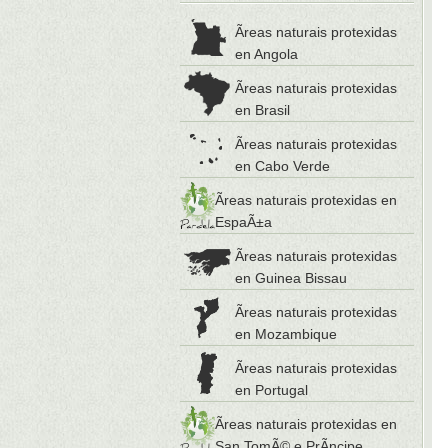
Ãreas naturais protexidas
en Angola
Ãreas naturais protexidas
en Brasil
Ãreas naturais protexidas
en Cabo Verde
Ãreas naturais protexidas en
EspaÃ±a
Ãreas naturais protexidas
en Guinea Bissau
Ãreas naturais protexidas
en Mozambique
Ãreas naturais protexidas
en Portugal
Ãreas naturais protexidas en
San TomÃ© e PrÃ­ncipe