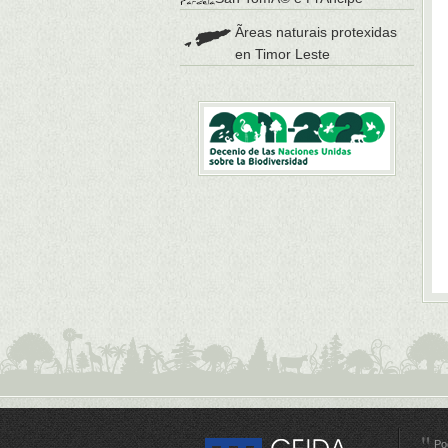
Ãreas naturais protexidas
en Timor Leste
Po