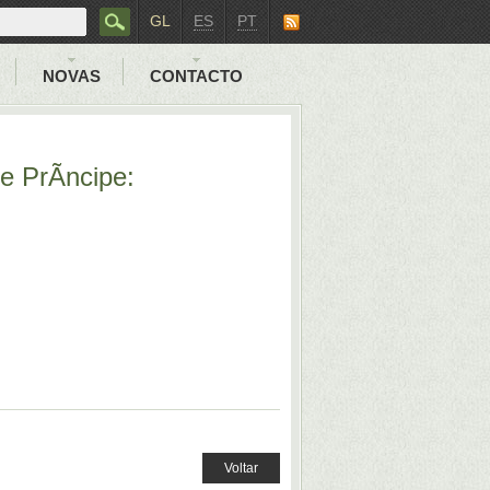
GL
ES
PT
NOVAS
CONTACTO
e PrÃ­ncipe:
Voltar