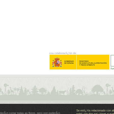
coa colaboraciï¿½n de
Se estï¿½s relacionado con al
derÃ¡n cortar todas as flores, pero non poderÃ¡n
nalgï¿½n dos paï¿½ses e quer