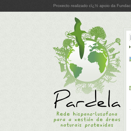
Proxecto realizado cï¿½ apoio da Fundac