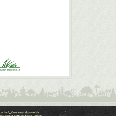
gunha ï¿½rea natural protexida
subir
es formar parte da Rede Pardela