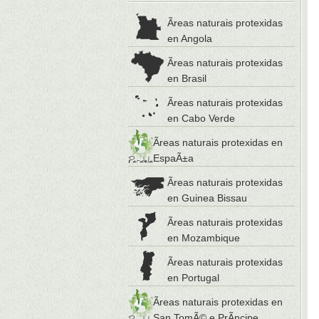
Ãreas naturais protexidas
en Angola
Ãreas naturais protexidas
en Brasil
Ãreas naturais protexidas
en Cabo Verde
Ãreas naturais protexidas en
EspaÃ±a
Ãreas naturais protexidas
en Guinea Bissau
Ãreas naturais protexidas
en Mozambique
Ãreas naturais protexidas
en Portugal
Ãreas naturais protexidas en
San TomÃ© e PrÃ­ncipe