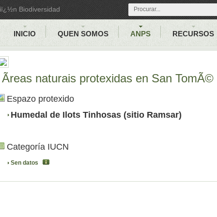
iï¿½n Biodiversidad
INICIO
QUEN SOMOS
ANPS
RECURSOS
Ãreas naturais protexidas en San TomÃ© 
Espazo protexido
Humedal de Ilots Tinhosas (sitio Ramsar)
Categoría IUCN
Sen datos