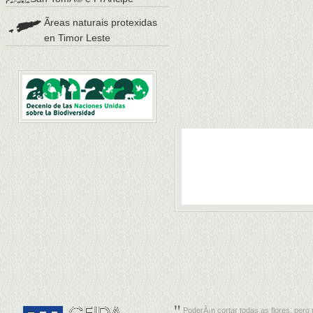
Ãreas naturais protexidas
en Timor Leste
PoderÃ¡n cortar todas as flores, pero