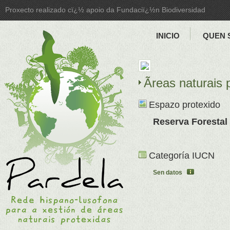
Proxecto realizado cï¿½ apoio da Fundaciï¿½n Biodiversidad
INICIO
QUEN 
Ãreas naturais
Espazo protexido
Reserva Foresta
Categoría IUCN
Sen datos