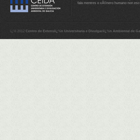
fala mentres o xÃ©nero humano non esc
ï¿½ 2012
Centro de Extensiï¿½n Universitaria e Divulgaciï¿½n Ambiental de Ga