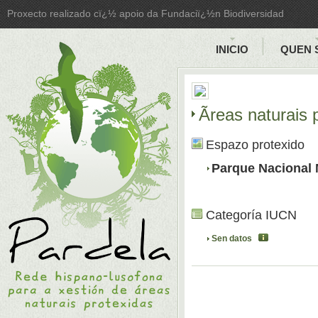
Proxecto realizado cï¿½ apoio da Fundaciï¿½n Biodiversidad
INICIO
QUEN 
Ãreas naturais
Espazo protexido
Parque Nacional 
Categoría IUCN
Sen datos