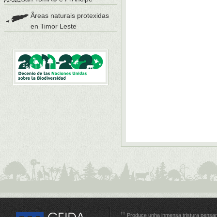
Ãreas naturais protexidas
en Timor Leste
Produce unha inmensa tristura pensar