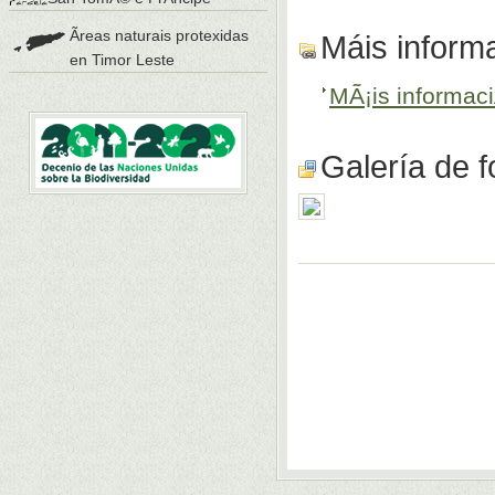
Ãreas naturais protexidas
Máis inform
en Timor Leste
MÃ¡is informac
Galería de f