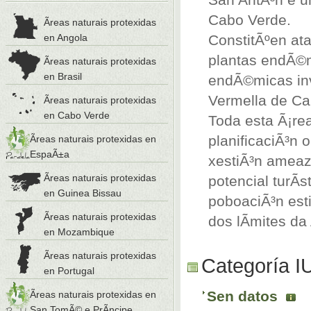
Cabo Verde.
Ãreas naturais protexidas
en Angola
ConstitÃºen at
plantas endÃ©m
Ãreas naturais protexidas
en Brasil
endÃ©micas inv
Vermella de Ca
Ãreas naturais protexidas
en Cabo Verde
Toda esta Ã¡rea
planificaciÃ³n 
Ãreas naturais protexidas en
EspaÃ±a
xestiÃ³n ameaz
Ãreas naturais protexidas
potencial turÃ
en Guinea Bissau
poboaciÃ³n est
Ãreas naturais protexidas
dos lÃ­mites da
en Mozambique
Ãreas naturais protexidas
Categoría 
en Portugal
Sen datos
Ãreas naturais protexidas en
San TomÃ© e PrÃ­ncipe