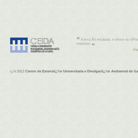
A terra Ã© insultada, e ofrece as sÃºa
resposta.
Ra
ï¿½ 2012
Centro de Extensiï¿½n Universitaria e Divulgaciï¿½n Ambiental de Ga