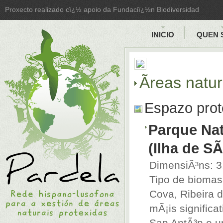
Proxecto realizado cï¿½ apoio da Fundaciï¿½n Biodiversidad
INICIO
QUEN 
Ãreas natu
Espazo prot
Parque Nat
(Ilha de S
DimensiÃ³ns: 3
Tipo de biomasa
Cova, Ribeira d
mÃ¡is signific
San AntÃ³n e u