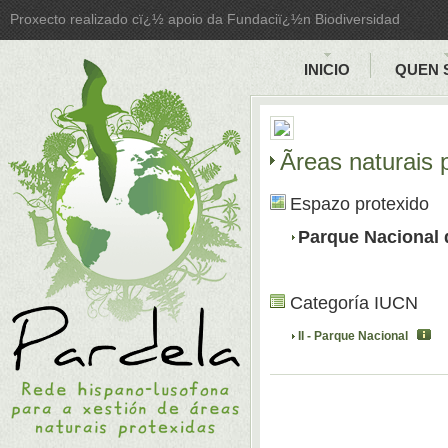
Proxecto realizado cï¿½ apoio da Fundaciï¿½n Biodiversidad
INICIO
QUEN 
Ãreas naturais
Espazo protexido
Parque Nacional
Categoría IUCN
II - Parque Nacional