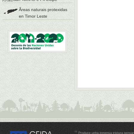
Ãreas naturais protexidas
en Timor Leste
Produce unha inmensa tristura pensar