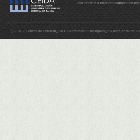
fala mentres o xÃ©nero humano non esc
ï¿½ 2012
Centro de Extensiï¿½n Universitaria e Divulgaciï¿½n Ambiental de Ga