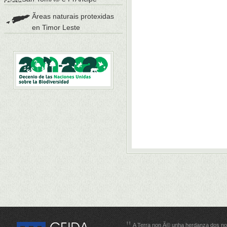
Ãreas naturais protexidas
en Timor Leste
A Terra non Ã© unha herdanza dos no