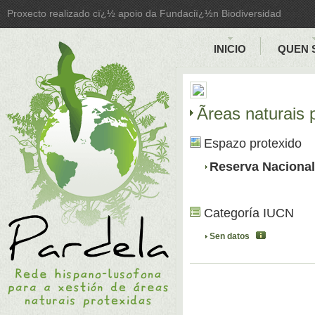
Proxecto realizado cï¿½ apoio da Fundaciï¿½n Biodiversidad
INICIO
QUEN 
Ãreas naturais
Espazo protexido
Reserva Nacional
Categoría IUCN
Sen datos