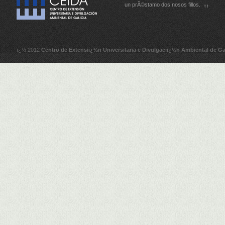
un prÃ©stamo dos nosos fillos.
ï¿½ 2012
Centro de Extensiï¿½n Universitaria e Divulgaciï¿½n Ambiental de Ga