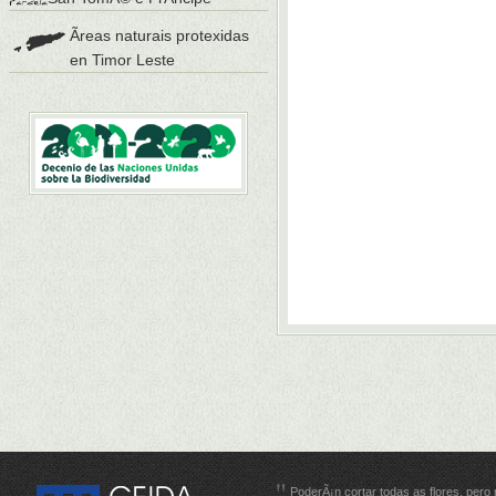
Ãreas naturais protexidas
en Timor Leste
PoderÃ¡n cortar todas as flores, pero