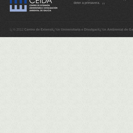
deter a primavera.
ï¿½ 2012
Centro de Extensiï¿½n Universitaria e Divulgaciï¿½n Ambiental de Ga