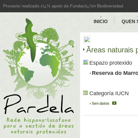
Proxecto realizado cï¿½ apoio da Fundaciï¿½n Biodiversidad
INICIO
QUEN 
Ãreas naturais
Espazo protexido
Reserva do Marr
Categoría IUCN
Sen datos