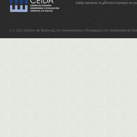
habla mientras el gÃ©nero humano no e
ï¿½ 2012
Centro de Extensiï¿½n Universitaria e Divulgaciï¿½n Ambiental de Gal