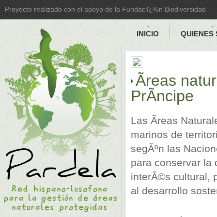
Proyecto realizado con el apoyo de la Fundaciï¿½n Biodiversidad
INICIO
QUIENES
Ãreas natu
PrÃ­ncipe
Las Ãreas Natural
marinos de territ
segÃºn las Nacione
para conservar la 
interÃ©s cultural, 
al desarrollo soste