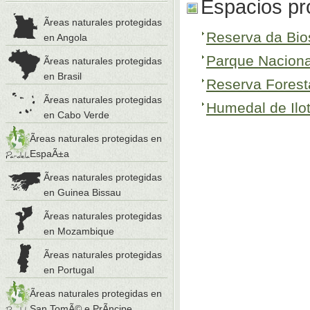
Espacios pr
Ãreas naturales protegidas
Reserva da Bios
en Angola
Parque Naciona
Ãreas naturales protegidas
en Brasil
Reserva Fores
Ãreas naturales protegidas
Humedal de Ilot
en Cabo Verde
Ãreas naturales protegidas en
EspaÃ±a
Ãreas naturales protegidas
en Guinea Bissau
Ãreas naturales protegidas
en Mozambique
Ãreas naturales protegidas
en Portugal
Ãreas naturales protegidas en
San TomÃ© e PrÃ­ncipe