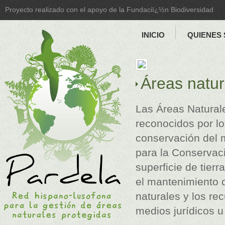
Proyecto realizado con el apoyo de la Fundaciï¿½n Biodiversidad
INICIO
QUIENES
Áreas natur
Las Áreas Natural
reconocidos por l
conservación del 
para la Conservac
superficie de tier
el mantenimiento d
naturales y los re
medios jurídicos u