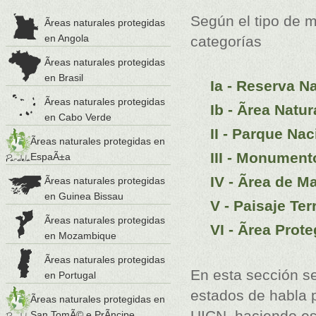
Según el tipo de 
Ãreas naturales protegidas
en Angola
categorías
Ãreas naturales protegidas
en Brasil
Ia - Reserva Na
Ãreas naturales protegidas
Ib - Ãrea Natur
en Cabo Verde
II - Parque Nac
Ãreas naturales protegidas en
III - Monument
EspaÃ±a
IV - Ãrea de M
Ãreas naturales protegidas
en Guinea Bissau
V - Paisaje Te
Ãreas naturales protegidas
VI - Ãrea Pro
en Mozambique
Ãreas naturales protegidas
En esta sección se
en Portugal
estados de habla 
Ãreas naturales protegidas en
UICN, haciendo es
San TomÃ© e PrÃ­ncipe