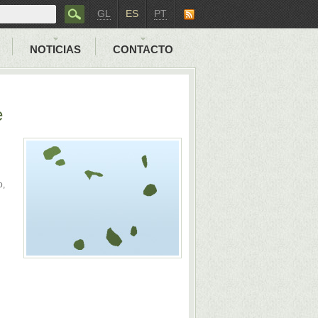
GL
ES
PT
NOTICIAS
CONTACTO
e
o,