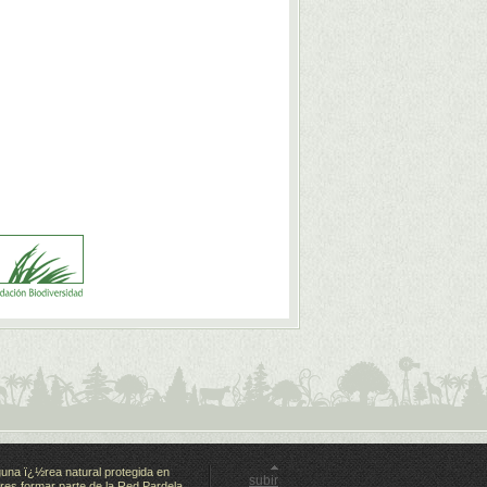
guna ï¿½rea natural protegida en
subir
res formar parte de la Red Pardela