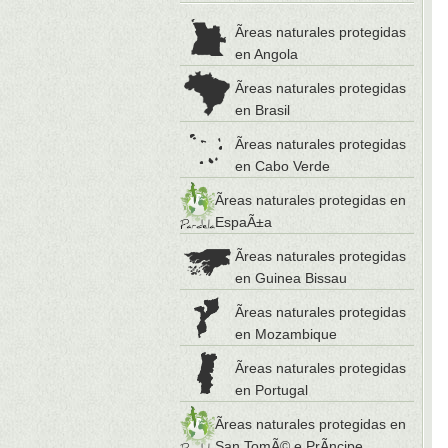
Ãreas naturales protegidas
en Angola
Ãreas naturales protegidas
en Brasil
Ãreas naturales protegidas
en Cabo Verde
Ãreas naturales protegidas en
EspaÃ±a
Ãreas naturales protegidas
en Guinea Bissau
Ãreas naturales protegidas
en Mozambique
Ãreas naturales protegidas
en Portugal
Ãreas naturales protegidas en
San TomÃ© e PrÃ­ncipe