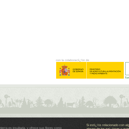
con la colaboraciï¿½n de
Si estï¿½s relacionado con al
 tierra es insultada, y ofrece sus flores como
alguno de los paï¿½ses y quie