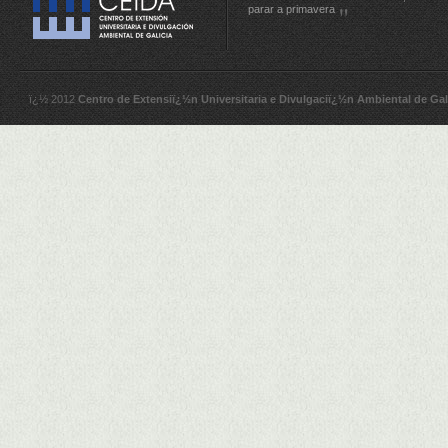
parar a primavera
ï¿½ 2012
Centro de Extensiï¿½n Universitaria e Divulgaciï¿½n Ambiental de Gal