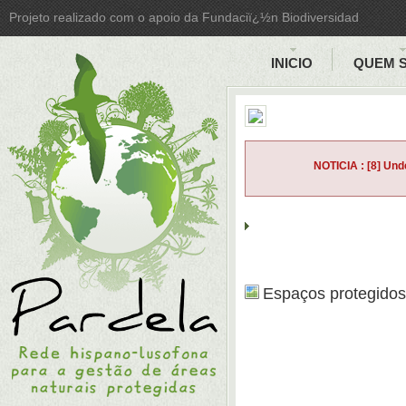
Projeto realizado com o apoio da Fundaciï¿½n Biodiversidad
INICIO
QUEM 
NOTICIA : [8] Undef
Espaços protegidos