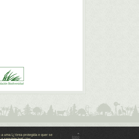
 a uma ï¿½rea protegida e quer se
topo
e o seguinte botï¿½o: