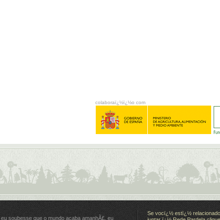
colaboraï¿½ï¿½o com
Se vocï¿½ estï¿½ relacionado
 eu soubesse que o mundo acaba amanhÃ£, eu
juntar ï¿½ Rede Pardela cliqu