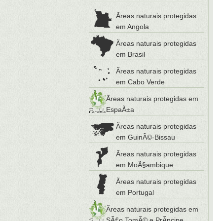
Ãreas naturais protegidas
em Angola
Ãreas naturais protegidas
em Brasil
Ãreas naturais protegidas
em Cabo Verde
Ãreas naturais protegidas em
EspaÃ±a
Ãreas naturais protegidas
em GuinÃ©-Bissau
Ãreas naturais protegidas
em MoÃ§ambique
Ãreas naturais protegidas
em Portugal
Ãreas naturais protegidas em
SÃ£o TomÃ© e PrÃ­ncipe