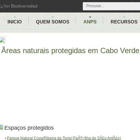
iï¿½n Biodiversidad
INICIO
QUEM SOMOS
ANPS
RECURSOS
Ãreas naturais protegidas em Cabo Verde
Espaços protegidos
Parque Natural Cova/Ribeira da Torre/ PaÃºl (Ilha de SÃ£o AntÃ£o)