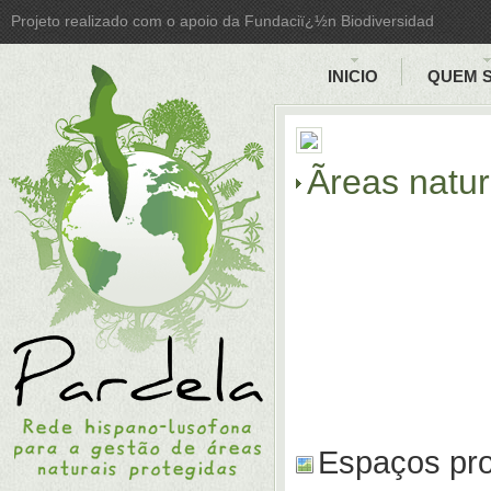
Projeto realizado com o apoio da Fundaciï¿½n Biodiversidad
INICIO
QUEM 
Ãreas natu
Espaços pro