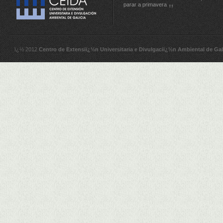
parar a primavera
ï¿½ 2012
Centro de Extensiï¿½n Universitaria e Divulgaciï¿½n Ambiental de Gal