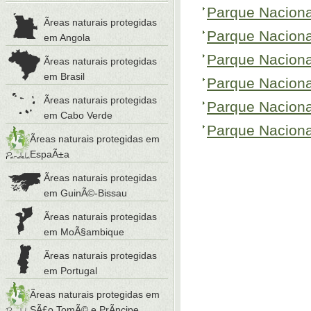
Parque Nacion
Ãreas naturais protegidas
Parque Nacion
em Angola
Parque Nacion
Ãreas naturais protegidas
em Brasil
Parque Nacion
Ãreas naturais protegidas
Parque Naciona
em Cabo Verde
Parque Nacion
Ãreas naturais protegidas em
EspaÃ±a
Ãreas naturais protegidas
em GuinÃ©-Bissau
Ãreas naturais protegidas
em MoÃ§ambique
Ãreas naturais protegidas
em Portugal
Ãreas naturais protegidas em
SÃ£o TomÃ© e PrÃ­ncipe