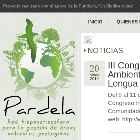
Proyecto realizado con el apoyo de la Fundaciï¿½n Biodiversidad
INICIO
QUIENES
NOTICIAS
III Con
20
Ambient
febrero
2015
Lengua
Del 8 al 11 
Congreso In
Comunidades
web: http:/