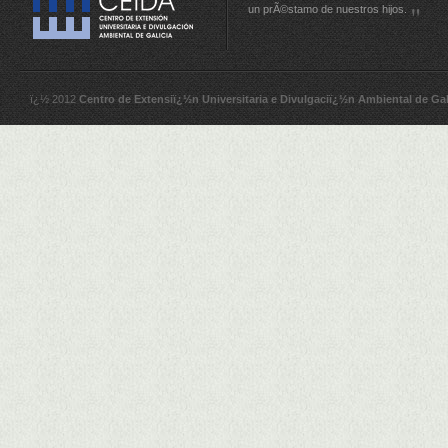
un prÃ©stamo de nuestros hijos.
ï¿½ 2012
Centro de Extensiï¿½n Universitaria e Divulgaciï¿½n Ambiental de Gal