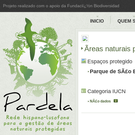
Projeto realizado com o apoio da Fundaciï¿½n Biodiversidad
INICIO
QUEM 
Ãreas naturais 
Espaços protegido
Parque de SÃ£o 
Categoria IUCN
NÃ£o dados