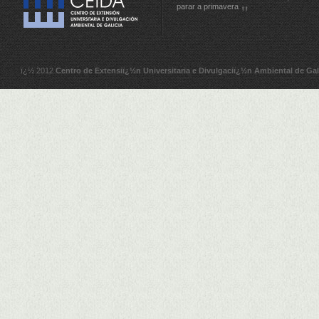
parar a primavera
ï¿½ 2012
Centro de Extensiï¿½n Universitaria e Divulgaciï¿½n Ambiental de Gal