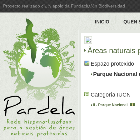
Proxecto realizado cï¿½ apoio da Fundaciï¿½n Biodiversidad
INICIO
QUEN 
Ãreas naturais
Espazo protexido
Parque Nacional
Categoría IUCN
II - Parque Nacional