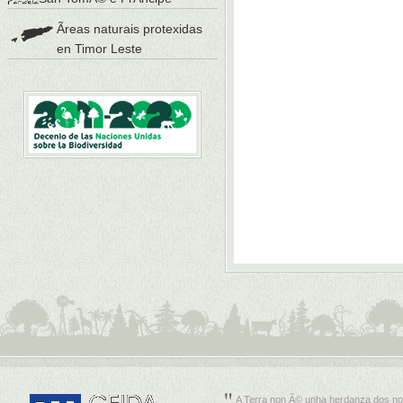
Ãreas naturais protexidas
en Timor Leste
A Terra non Ã© unha herdanza dos no