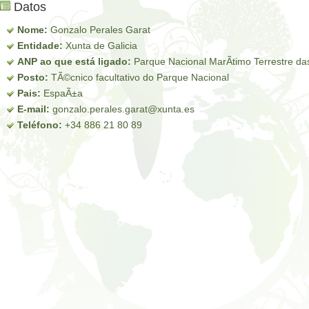
Datos
Nome:
Gonzalo Perales Garat
Entidade:
Xunta de Galicia
ANP ao que está ligado:
Parque Nacional MarÃ­timo Terrestre das 
Posto:
TÃ©cnico facultativo do Parque Nacional
Pais:
EspaÃ±a
E-mail:
gonzalo.perales.garat@xunta.es
Teléfono:
+34 886 21 80 89