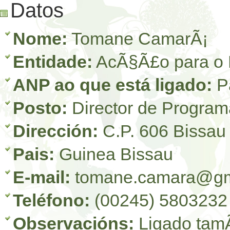
Datos
Nome:
Tomane CamarÃ¡
Entidade:
AcÃ§Ã£o para o 
ANP ao que está ligado:
Pa
Posto:
Director de Program
Dirección:
C.P. 606 Bissau
Pais:
Guinea Bissau
E-mail:
tomane.camara@gm
Teléfono:
(00245) 5803232
Observacións:
Ligado tam