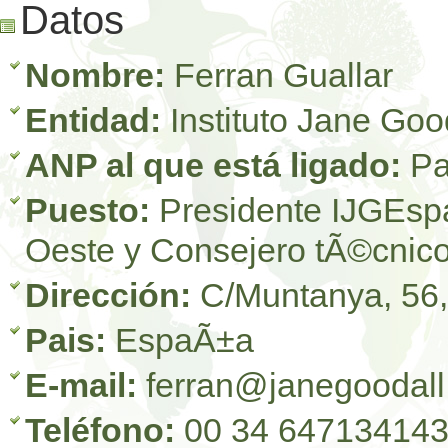
Datos
Nombre:
Ferran Guallar
Entidad:
Instituto Jane Goo
ANP al que está ligado:
Pa
Puesto:
Presidente IJGEspaÃ
Oeste y Consejero tÃ©cnic
Dirección:
C/Muntanya, 56,
Pais:
EspaÃ±a
E-mail:
ferran@janegoodall
Teléfono:
00 34 647134143